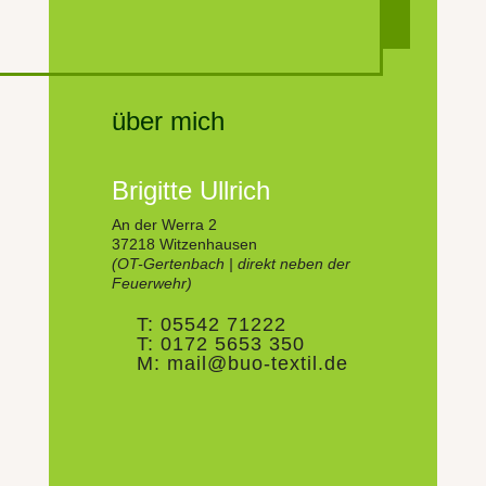
über mich
Brigitte Ullrich
An der Wer­ra 2
37218 Witzen­hausen
(OT-Gerten­bach | direkt neben der
Feuer­wehr)
T: 05542 71222
T: 0172 5653 350
M: mail@buo-textil.de