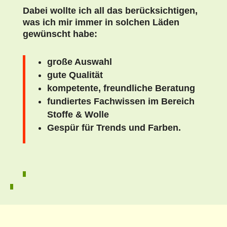
Dabei wollte ich all das berück­sichti­gen,
was ich mir immer in solchen Läden
gewün­scht habe:
große Auswahl
gute Qual­ität
kom­pe­tente, fre­undliche Beratung
fundiertes Fach­wis­sen im Bere­ich
Stoffe & Wolle
Gespür für Trends und Far­ben.