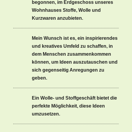
begonnen, im Erdgeschoss unseres
Wohn­haus­es Stoffe, Wolle und
Kurzwaren anzu­bi­eten.
Mein Wun­sch ist es, ein inspiri­eren­des
und kreatives Umfeld zu schaf­fen, in
dem Men­schen zusam­menkom­men
kön­nen, um Ideen auszu­tauschen und
sich gegen­seit­ig Anre­gun­gen zu
geben.
Ein Wolle- und Stof­fgeschäft bietet die
per­fek­te Möglichkeit, diese Ideen
umzuset­zen.