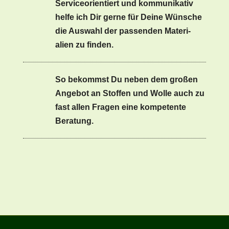
Ser­vice­ori­en­tiert und kom­mu­nika­tiv
helfe ich Dir gerne für Deine Wün­sche
die Auswahl der passenden Mate­ri­
alien zu find­en.
So bekommst Du neben dem großen
Ange­bot an Stof­fen und Wolle auch zu
fast allen Fra­gen eine kom­pe­tente
Beratung.