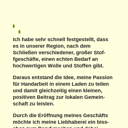
Ich habe sehr schnell fest­gestellt, dass
es in unser­er Region, nach dem
Schließen ver­schieden­er, großer Stof­
fgeschäfte, einen echt­en Bedarf an
hochw­er­ti­gen Wolle und Stof­fen gibt.
Daraus ent­stand die Idee, meine Pas­sion
für Han­dar­beit in einem Laden zu teilen
und damit gle­ichzeit­ig einen kleinen,
pos­i­tiv­en Beitrag zur lokalen Gemein­
schaft zu leis­ten.
Durch die Eröff­nung meines Geschäfts
möchte ich meine Lieb­haberei ein biss­